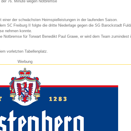
n der 76. Minute wegen Notbremse
t einer der schwächsten Heimspielleistungen in der laufenden Saison.
em SC Freiburg II folgte die dritte Niederlage gegen die SG Barockstadt Fuld
use nehmen konnte.
eine Notbremse für Torwart Benedikt Paul Grawe, er wird dem Team zumindest 
em vorletzten Tabellenplatz.
Werbung