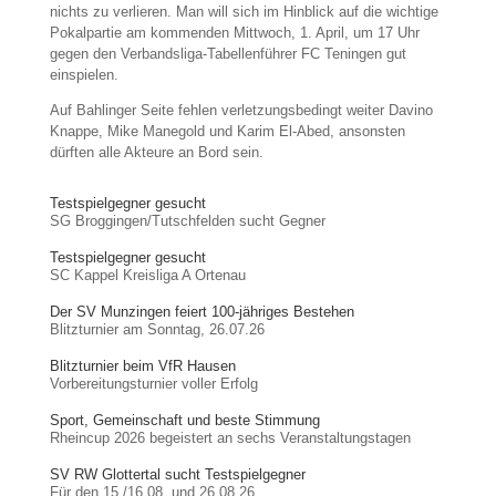
nichts zu verlieren. Man will sich im Hinblick auf die wichtige
Pokalpartie am kommenden Mittwoch, 1. April, um 17 Uhr
gegen den Verbandsliga-Tabellenführer FC Teningen gut
einspielen.
Auf Bahlinger Seite fehlen verletzungsbedingt weiter Davino
Knappe, Mike Manegold und Karim El-Abed, ansonsten
dürften alle Akteure an Bord sein.
Testspielgegner gesucht
SG Broggingen/Tutschfelden sucht Gegner
Testspielgegner gesucht
SC Kappel Kreisliga A Ortenau
Der SV Munzingen feiert 100-jähriges Bestehen
Blitzturnier am Sonntag, 26.07.26
Blitzturnier beim VfR Hausen
Vorbereitungsturnier voller Erfolg
Sport, Gemeinschaft und beste Stimmung
Rheincup 2026 begeistert an sechs Veranstaltungstagen
SV RW Glottertal sucht Testspielgegner
Für den 15./16.08. und 26.08.26