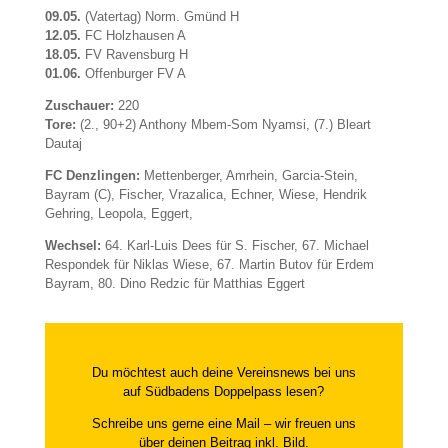
09.05.
(Vatertag) Norm. Gmünd H
12.05.
FC Holzhausen A
18.05.
FV Ravensburg H
01.06.
Offenburger FV A
Zuschauer:
220
Tore:
(2., 90+2) Anthony Mbem-Som Nyamsi, (7.) Bleart
Dautaj
FC Denzlingen:
Mettenberger, Amrhein, Garcia-Stein,
Bayram (C), Fischer, Vrazalica, Echner, Wiese, Hendrik
Gehring, Leopola, Eggert,
Wechsel:
64. Karl-Luis Dees für S. Fischer, 67. Michael
Respondek für Niklas Wiese, 67. Martin Butov für Erdem
Bayram, 80. Dino Redzic für Matthias Eggert
Du möchtest auch deine Vereinsnews bei uns
auf Südbadens Doppelpass lesen?
Schreibe uns gerne eine Mail – wir freuen uns
über deinen Beitrag inkl. Bild.