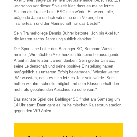
Axel Siefert sagte zu seinem bevorstehenden Abschied: „Es
war schon vor dieser Spielzeit klar, dass es meine letzte
Saison als Trainer beim BSC sein würde. Es waren tolle,
prägende Jahre und ich wünsche dem Verein, dem
Trainerteam und der Mannschaft nur das Beste!“
Sein Trainerkollege Dennis Bührer betonte: „Ich bin Axel für
die letzten sechs Jahre unglaublich dankbar!“
Der Sportliche Leiter des Bahlinger SC, Bernhard Wiesler,
meinte: „Wir möchten Axel herzlich für seine herausragende
Arbeit in den letzten Jahren danken. Sein großer Einsatz,
seine Leidenschaft und seine positive Einstellung haben
maßgeblich zu unserem Erfolg beigetragen.“ Wiesler weiter:
„Wir wussten, dass es sein letztes Jahr sein würde. Somit
hoffen wir, ihm schnellstmöglich mit dem Klassenerhalt den
mehr als gebührenden Abschied zu schenken.“
Das nächste Spiel des Bahlinger SC findet am Samstag um
14 Uhr statt: Dann geht es im heimischen Kaiserstuhlstadion
gegen den VfR Aalen.