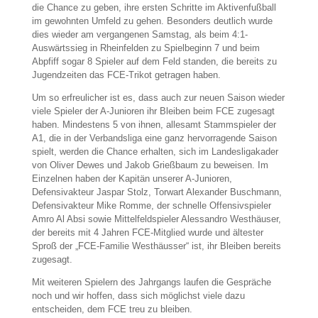
die Chance zu geben, ihre ersten Schritte im Aktivenfußball
im gewohnten Umfeld zu gehen. Besonders deutlich wurde
dies wieder am vergangenen Samstag, als beim 4:1-
Auswärtssieg in Rheinfelden zu Spielbeginn 7 und beim
Abpfiff sogar 8 Spieler auf dem Feld standen, die bereits zu
Jugendzeiten das FCE-Trikot getragen haben.
Um so erfreulicher ist es, dass auch zur neuen Saison wieder
viele Spieler der A-Junioren ihr Bleiben beim FCE zugesagt
haben. Mindestens 5 von ihnen, allesamt Stammspieler der
A1, die in der Verbandsliga eine ganz hervorragende Saison
spielt, werden die Chance erhalten, sich im Landesligakader
von Oliver Dewes und Jakob Grießbaum zu beweisen. Im
Einzelnen haben der Kapitän unserer A-Junioren,
Defensivakteur Jaspar Stolz, Torwart Alexander Buschmann,
Defensivakteur Mike Romme, der schnelle Offensivspieler
Amro Al Absi sowie Mittelfeldspieler Alessandro Westhäuser,
der bereits mit 4 Jahren FCE-Mitglied wurde und ältester
Sproß der „FCE-Familie Westhäusser“ ist, ihr Bleiben bereits
zugesagt.
Mit weiteren Spielern des Jahrgangs laufen die Gespräche
noch und wir hoffen, dass sich möglichst viele dazu
entscheiden, dem FCE treu zu bleiben.