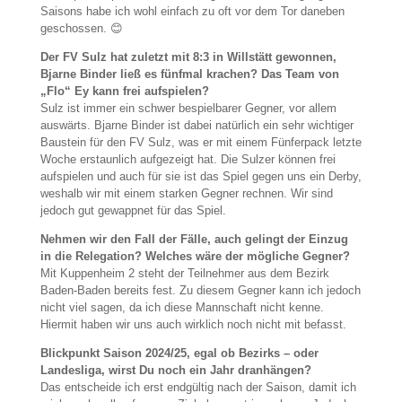
Saisons habe ich wohl einfach zu oft vor dem Tor daneben
geschossen. 😊
Der FV Sulz hat zuletzt mit 8:3 in Willstätt gewonnen,
Bjarne Binder ließ es fünfmal krachen? Das Team von
„Flo“ Ey kann frei aufspielen?
Sulz ist immer ein schwer bespielbarer Gegner, vor allem
auswärts. Bjarne Binder ist dabei natürlich ein sehr wichtiger
Baustein für den FV Sulz, was er mit einem Fünferpack letzte
Woche erstaunlich aufgezeigt hat. Die Sulzer können frei
aufspielen und auch für sie ist das Spiel gegen uns ein Derby,
weshalb wir mit einem starken Gegner rechnen. Wir sind
jedoch gut gewappnet für das Spiel.
Nehmen wir den Fall der Fälle, auch gelingt der Einzug
in die Relegation? Welches wäre der mögliche Gegner?
Mit Kuppenheim 2 steht der Teilnehmer aus dem Bezirk
Baden-Baden bereits fest. Zu diesem Gegner kann ich jedoch
nicht viel sagen, da ich diese Mannschaft nicht kenne.
Hiermit haben wir uns auch wirklich noch nicht mit befasst.
Blickpunkt Saison 2024/25, egal ob Bezirks – oder
Landesliga, wirst Du noch ein Jahr dranhängen?
Das entscheide ich erst endgültig nach der Saison, damit ich