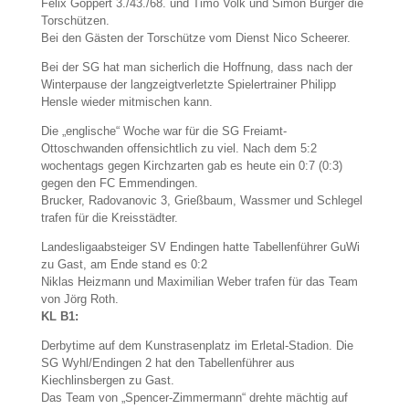
Felix Göppert 3./43./68. und Timo Volk und Simon Burger die
Torschützen.
Bei den Gästen der Torschütze vom Dienst Nico Scheerer.
Bei der SG hat man sicherlich die Hoffnung, dass nach der
Winterpause der langzeigtverletzte Spielertrainer Philipp
Hensle wieder mitmischen kann.
Die „englische“ Woche war für die SG Freiamt-
Ottoschwanden offensichtlich zu viel. Nach dem 5:2
wochentags gegen Kirchzarten gab es heute ein 0:7 (0:3)
gegen den FC Emmendingen.
Brucker, Radovanovic 3, Grießbaum, Wassmer und Schlegel
trafen für die Kreisstädter.
Landesligaabsteiger SV Endingen hatte Tabellenführer GuWi
zu Gast, am Ende stand es 0:2
Niklas Heizmann und Maximilian Weber trafen für das Team
von Jörg Roth.
KL B1:
Derbytime auf dem Kunstrasenplatz im Erletal-Stadion. Die
SG Wyhl/Endingen 2 hat den Tabellenführer aus
Kiechlinsbergen zu Gast.
Das Team von „Spencer-Zimmermann“ drehte mächtig auf