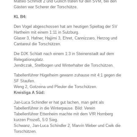
Matteo Schmidt 2 und Güllich trafen für den SVM, bei den
Gästen war Scherer der Torschütze.
KL B4:
Den Vogel abgeschossen hat am heutigen Spieltag der SV
Hartheim mit einem 1:11 in Sulzburg.
Glaser 3, Hafner, Hajjimi 3, Ehret, Cannizzaro, Herzog und
Cantareul die Torschützen.
Die DJK Schlatt nach einem 1:3 in Steinenstadt auf dem
Relegationsplatz.
Jendrczak, Stellbogen und Winterhalter die Torschützen.
Tabellenführer Hügelheim gewann zuhause mit 4:1 gegen die
SF Staufen.
Weng 2, Gotzeina und Pleuler die Torschützen.
Kreisliga A Süd:
Jan-Luca Schindler er hat gut lachen, man geht als
Tabellenführer in die Winterpause. Bild: Verein
Tabellenführer Ettenheim machte mit dem VfR Hornberg
kurzen Prozeß, 5:0 Sieg.
Schwanz, Jan-Luca Schindler 2, Marvin Weber und Cwik die
Torschützen.