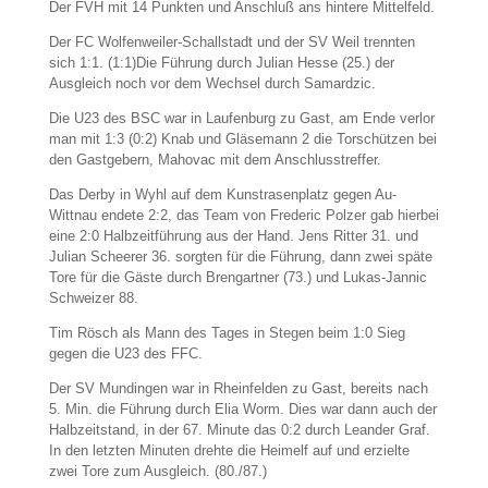
Der FVH mit 14 Punkten und Anschluß ans hintere Mittelfeld.
Der FC Wolfenweiler-Schallstadt und der SV Weil trennten
sich 1:1. (1:1)Die Führung durch Julian Hesse (25.) der
Ausgleich noch vor dem Wechsel durch Samardzic.
Die U23 des BSC war in Laufenburg zu Gast, am Ende verlor
man mit 1:3 (0:2) Knab und Gläsemann 2 die Torschützen bei
den Gastgebern, Mahovac mit dem Anschlusstreffer.
Das Derby in Wyhl auf dem Kunstrasenplatz gegen Au-
Wittnau endete 2:2, das Team von Frederic Polzer gab hierbei
eine 2:0 Halbzeitführung aus der Hand. Jens Ritter 31. und
Julian Scheerer 36. sorgten für die Führung, dann zwei späte
Tore für die Gäste durch Brengartner (73.) und Lukas-Jannic
Schweizer 88.
Tim Rösch als Mann des Tages in Stegen beim 1:0 Sieg
gegen die U23 des FFC.
Der SV Mundingen war in Rheinfelden zu Gast, bereits nach
5. Min. die Führung durch Elia Worm. Dies war dann auch der
Halbzeitstand, in der 67. Minute das 0:2 durch Leander Graf.
In den letzten Minuten drehte die Heimelf auf und erzielte
zwei Tore zum Ausgleich. (80./87.)