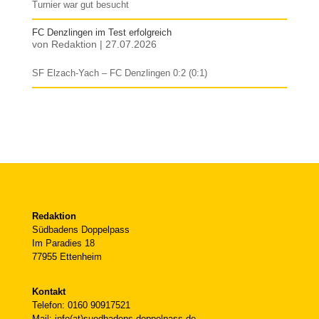
Turnier war gut besucht
FC Denzlingen im Test erfolgreich
von
Redaktion
|
27.07.2026
SF Elzach-Yach – FC Denzlingen 0:2 (0:1)
Redaktion
Südbadens Doppelpass
Im Paradies 18
77955 Ettenheim
Kontakt
Telefon: 0160 90917521
Mail: info(at)suedbadens-doppelpass.de