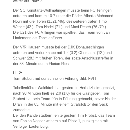
weiter auf Platz 3.
Der SC Konstanz-Wollmatingen musste beim FC Teningen
antreten und kam mit 0:7 unter die Räder. Alberto Mohamed
Nouri mit drei Toren (1./21./46), desweiteren trafen Timo
Wehrle (42.), Tom Hodel (71.) und Maxi Resch (76./79.)
Die U21 des FC Villingen war spielfrei, das Team von Jan
Lindemann als Tabellenführer.
Der VfR Hausen musste bei der DJK Donaueschingen
antreten und verlor knapp mit 1:2 (0:2) Ohnmacht (12.) und
Schwer (28.) mit frühen Toren, der späte Anschlusstreffer in
der 83. Minute durch Florian Ries.
LL 2:
Tom Stubert mit der schnellen Führung Bild: FVH
Tabellenführer Waldkirch hat gestern in Herbolzheim gepatzt,
nach 90 Minuten hieß es 2:0 (1:0) für die Gastgeber. Tom
Stubert hat sein Team früh in Führung gebracht, bevor Haider
Dirani in der 63. Minute mit einem Strafstoßtor den Sack
zumachte.
Bei den Kandelstädtern fehlte gestern Tim Probst, das Team
von Fabian Nopper weiterhin auf Platz 1, punktgleich mit
Verfolger Laufenburg.