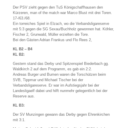
Der PSV zieht gegen den TuS Königschaffhausen den
Kürzeren, man of the match war Marco Blust mit drei Toren.
17-/63./68.
Ein torreiches Spiel in Elzach, wo die Verbandsligareserve
mit 5:3 gegen die SG Sexau/Buchholz gewonnen hat. Köhler,
Fischer 2, Grunwald, Müller erzielten die Tore.
Bei den Gästen Adrian Frankus und Flo Rees 2,
KL B2 – B4
KL B2:
Gestern stand das Derby und Spitzenspiel Biederbach gg.
Waldkirch 2 auf dem Programm, es gab ein 2:2.
Andreas Burger und Bumen waren die Torschützen beim
SVB, Tippmar und Michael Tischer bei der
Verbandsligareserve. Er war im Aufstiegsjahr bei der
Landesligaelf dabei und hilft nunmehr gelegentlich bei der
Reserve aus.
KL B3:
Der SV Munzingen gewann das Derby gegen Ehrenkirchen
mit 3:1.