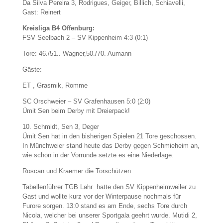
Da Silva Pereira 3, Rodrigues, Geiger, Billich, Schiavelli,
Gast: Reinert
Kreisliga B4 Offenburg:
FSV Seelbach 2 – SV Kippenheim 4:3 (0:1)
Tore: 46./51.. Wagner,50./70. Aumann
Gäste:
ET , Grasmik, Romme
SC Orschweier – SV Grafenhausen 5:0 (2:0)
Ümit Sen beim Derby mit Dreierpack!
10. Schmidt, Sen 3, Deger
Ümit Sen hat in den bisherigen Spielen 21 Tore geschossen.
In Münchweier stand heute das Derby gegen Schmieheim an,
wie schon in der Vorrunde setzte es eine Niederlage.
Roscan und Kraemer die Torschützen.
Tabellenführer TGB Lahr hatte den SV Kippenheimweiler zu
Gast und wollte kurz vor der Winterpause nochmals für
Furore sorgen. 13:0 stand es am Ende, sechs Tore durch
Nicola, welcher bei unserer Sportgala geehrt wurde. Mutidi 2,