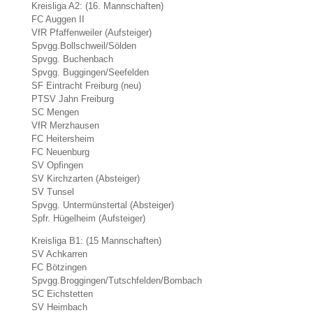
Kreisliga A2: (16. Mannschaften)
FC Auggen II
VfR Pfaffenweiler (Aufsteiger)
Spvgg.Bollschweil/Sölden
Spvgg. Buchenbach
Spvgg. Buggingen/Seefelden
SF Eintracht Freiburg (neu)
PTSV Jahn Freiburg
SC Mengen
VfR Merzhausen
FC Heitersheim
FC Neuenburg
SV Opfingen
SV Kirchzarten (Absteiger)
SV Tunsel
Spvgg. Untermünstertal (Absteiger)
Spfr. Hügelheim (Aufsteiger)
Kreisliga B1: (15 Mannschaften)
SV Achkarren
FC Bötzingen
Spvgg.Broggingen/Tutschfelden/Bombach
SC Eichstetten
SV Heimbach