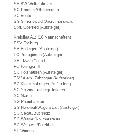
SV BW Waltershofen
SG Prechtal/Oberprechtal
SC Reute
SG Simonswald/Obersimonswald
Spfr. Oberried (Aufsteiger)
Kreisliga A1: (16 Mannschaften)
PSV Freiburg
SV Endingen (Absteiger)
FC Portugiesen (Aufsteiger)
SF Elzach-Yach II
FC Teningen II
SC Holzhausen (Aufsteiger)
TSV Alem. Zähringen (Aufsteiger)
SC Kiechlinsbergen (Aufsteiger)
SG Solvay Freiburg/Umkirch
SC March
SG Rheinhausen
SG Nordweil/Wagenstadt (Absteiger)
SG Sexau/Buchholz
SG Wasser/Kollmarsreute
SG Weisweil/Forchheim
SF Winden