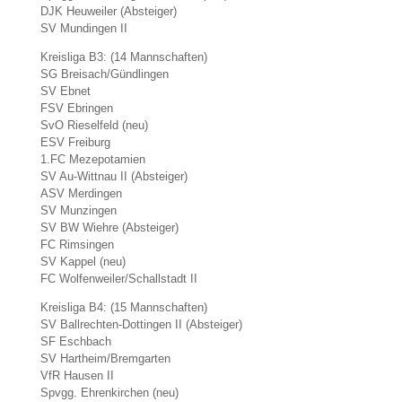
DJK Heuweiler (Absteiger)
SV Mundingen II
Kreisliga B3: (14 Mannschaften)
SG Breisach/Gündlingen
SV Ebnet
FSV Ebringen
SvO Rieselfeld (neu)
ESV Freiburg
1.FC Mezepotamien
SV Au-Wittnau II (Absteiger)
ASV Merdingen
SV Munzingen
SV BW Wiehre (Absteiger)
FC Rimsingen
SV Kappel (neu)
FC Wolfenweiler/Schallstadt II
Kreisliga B4: (15 Mannschaften)
SV Ballrechten-Dottingen II (Absteiger)
SF Eschbach
SV Hartheim/Bremgarten
VfR Hausen II
Spvgg. Ehrenkirchen (neu)