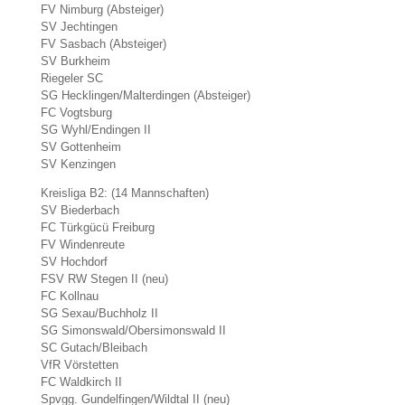
FV Nimburg (Absteiger)
SV Jechtingen
FV Sasbach (Absteiger)
SV Burkheim
Riegeler SC
SG Hecklingen/Malterdingen (Absteiger)
FC Vogtsburg
SG Wyhl/Endingen II
SV Gottenheim
SV Kenzingen
Kreisliga B2: (14 Mannschaften)
SV Biederbach
FC Türkgücü Freiburg
FV Windenreute
SV Hochdorf
FSV RW Stegen II (neu)
FC Kollnau
SG Sexau/Buchholz II
SG Simonswald/Obersimonswald II
SC Gutach/Bleibach
VfR Vörstetten
FC Waldkirch II
Spvgg. Gundelfingen/Wildtal II (neu)