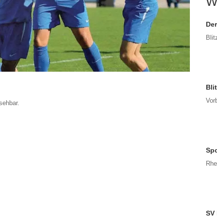
W
Der
Bli
Bli
Vorb
sehbar.
Spo
Rhe
SV 