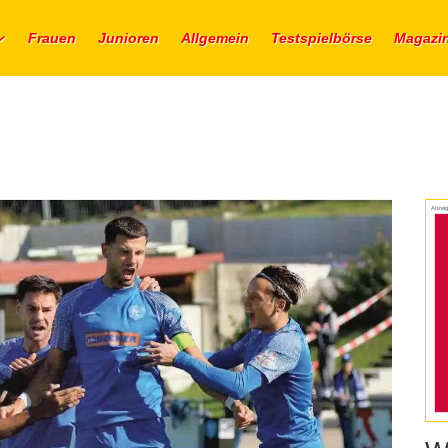
Frauen
Junioren
Allgemein
Testspielbörse
Magazi
Anzeig