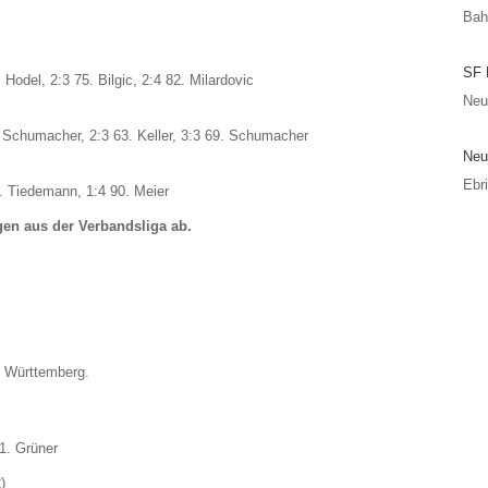
Bah
SF 
 Hodel, 2:3 75. Bilgic, 2:4 82. Milardovic
Neus
2. Schumacher, 2:3 63. Keller, 3:3 69. Schumacher
Neu
Ebr
88. Tiedemann, 1:4 90. Meier
igen aus der Verbandsliga ab.
s Württemberg.
71. Grüner
)