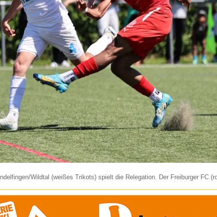
undelfingen/Wildtal (weißes Trikots) spielt die Relegation. Der Freiburger FC 