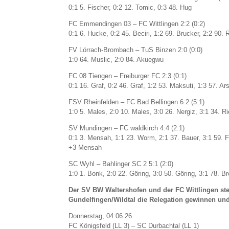
0:1 5. Fischer, 0:2 12. Tomic, 0:3 48. Hug
FC Emmendingen 03 – FC Wittlingen 2:2 (0:2)
0:1 6. Hucke, 0:2 45. Beciri, 1:2 69. Brucker, 2:2 90.
FV Lörrach-Brombach – TuS Binzen 2:0 (0:0)
1:0 64. Muslic, 2:0 84. Akuegwu
FC 08 Tiengen – Freiburger FC 2:3 (0:1)
0:1 16. Graf, 0:2 46. Graf, 1:2 53. Maksuti, 1:3 57. A
FSV Rheinfelden – FC Bad Bellingen 6:2 (5:1)
1:0 5. Males, 2:0 10. Males, 3:0 26. Nergiz, 3:1 34. Ri
SV Mundingen – FC waldkirch 4:4 (2:1)
0:1 3. Mensah, 1:1 23. Worm, 2:1 37. Bauer, 3:1 59. F
+3 Mensah
SC Wyhl – Bahlinger SC 2 5:1 (2:0)
1:0 1. Bonk, 2:0 22. Göring, 3:0 50. Göring, 3:1 78. 
Der SV BW Waltershofen und der FC Wittlingen stei
Gundelfingen/Wildtal die Relegation gewinnen und 
Donnerstag, 04.06.26
FC Königsfeld (LL 3) – SC Durbachtal (LL 1)