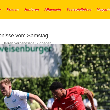
Frauen
Junioren
Allgemein
Testspielbörse
Magazi
ebnisse vom Samstag
2
,
Herren Verbandsliga Südbaden