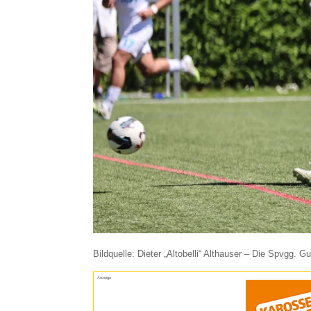
Bildquelle: Dieter „Altobelli“ Althauser – Die Spvgg. G
Anzeige