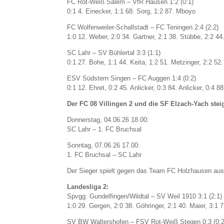
FC Rot-Weiß Salem – VfR Hausen 1:2 (0:1)
0:1 4. Einecker, 1:1 68. Sorg, 1:2 87. Mboyo
FC Wolfenweiler-Schallstadt – FC Teningen 2:4 (2:2)
1:0 12. Weber, 2:0 34. Gartner, 2:1 38. Stübbe, 2:2 44.
SC Lahr – SV Bühlertal 3:3 (1:1)
0:1 27. Bohe, 1:1 44. Keita, 1:2 51. Metzinger, 2:2 5
ESV Südstern Singen – FC Auggen 1:4 (0:2)
0:1 12. Ehret, 0:2 45. Anlicker, 0:3 84. Anlicker, 0:4 
Der FC 08 Villingen 2 und die SF Elzach-Yach ste
Donnerstag, 04.06.26 18.00:
SC Lahr – 1. FC Bruchsal
Sonntag, 07.06.26 17.00:
1. FC Bruchsal – SC Lahr
Der Sieger spielt gegen das Team FC Holzhausen au
Landesliga 2:
Spvgg. Gundelfingen/Wildtal – SV Weil 1910 3:1 (2:1)
1:0 29. Gergen, 2:0 38. Göhringer, 2:1 40. Maier, 3:1 
SV BW Waltershofen – FSV Rot-Weiß Stegen 0:3 (0:2