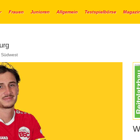
Frauen
Junioren
Allgemein
Testspielbörse
Magazi
urg
a Südwest
Anzeig
W