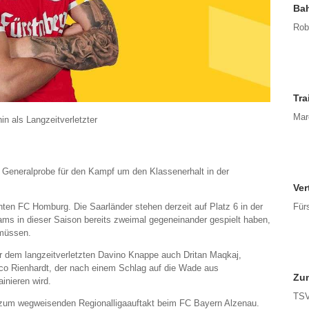
Bah
Rob
Tra
Marc
in als Langzeitverletzter
 Generalprobe für den Kampf um den Klassenerhalt in der
Ver
Für
nten FC Homburg. Die Saarländer stehen derzeit auf Platz 6 in der
eams in dieser Saison bereits zweimal gegeneinander gespielt haben,
 müssen.
r dem langzeitverletzten Davino Knappe auch Dritan Maqkaj,
co Rienhardt, der nach einem Schlag auf die Wade aus
Zum
inieren wird.
TSV
zum wegweisenden Regionalligaauftakt beim FC Bayern Alzenau.