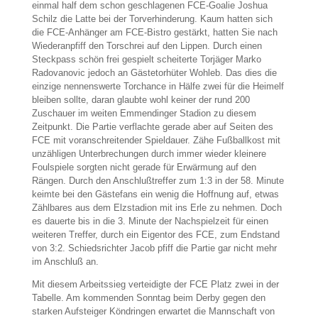
einmal half dem schon geschlagenen FCE-Goalie Joshua
Schilz die Latte bei der Torverhinderung. Kaum hatten sich
die FCE-Anhänger am FCE-Bistro gestärkt, hatten Sie nach
Wiederanpfiff den Torschrei auf den Lippen. Durch einen
Steckpass schön frei gespielt scheiterte Torjäger Marko
Radovanovic jedoch an Gästetorhüter Wohleb. Das dies die
einzige nennenswerte Torchance in Hälfe zwei für die Heimelf
bleiben sollte, daran glaubte wohl keiner der rund 200
Zuschauer im weiten Emmendinger Stadion zu diesem
Zeitpunkt. Die Partie verflachte gerade aber auf Seiten des
FCE mit voranschreitender Spieldauer. Zähe Fußballkost mit
unzähligen Unterbrechungen durch immer wieder kleinere
Foulspiele sorgten nicht gerade für Erwärmung auf den
Rängen. Durch den Anschlußtreffer zum 1:3 in der 58. Minute
keimte bei den Gästefans ein wenig die Hoffnung auf, etwas
Zählbares aus dem Elzstadion mit ins Erle zu nehmen. Doch
es dauerte bis in die 3. Minute der Nachspielzeit für einen
weiteren Treffer, durch ein Eigentor des FCE, zum Endstand
von 3:2. Schiedsrichter Jacob pfiff die Partie gar nicht mehr
im Anschluß an.
Mit diesem Arbeitssieg verteidigte der FCE Platz zwei in der
Tabelle. Am kommenden Sonntag beim Derby gegen den
starken Aufsteiger Köndringen erwartet die Mannschaft von