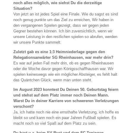
noch alles möglich, wie siehst Du die derzeitige
Situation?
Von jetzt an ist jedes Spiel eine Finale. Wie du sagst es sind
noch genug punkte um das Ziel zu erreichen, Wir haben in
den vergangenen Spielen gezeigt, dass wir gegen jeden
Gegner bestehen können. Ich bin zuversichtlich, wenn wir
unsere Leistung in den restlichen spielen so abrufen, werden
wir unsere Punkte sammelt.
Zuletzt gab es eine 1:3 Heimniederlage gegen den
Relegationsanwärter SG Rheinhausen, war mehr drin?
Es war auf jeden Fall mehr drin, ob es gegen Rheinhausen
oder die Woche davor gegen Königsschaffhausen war. Wir
spielen keineswegs wie ein möglicher Absteiger, es fehlt halt
das Quäntchen Glück, wenn man unten steht.
Im August 2023 konntest Du Deinen 50. Geburtstag feiern
und stehst auf dem Platz immer noch Deinen Mann.
Warst Du in deiner Karriere von schwereren Verletzungen
verschont?
Ja, ich hatte noch nie eine ernsthafte Verletzung, ich hoffe es
bleibt so und kann noch ein paar Jahren Fußball spielen. Es
macht noch so viel Spaß auf dem Platz zu sein.
Du hast u.a. beim SV Rust und dem FC Teningen