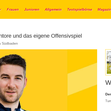
Frauen
Junioren
Allgemein
Testspielbörse
Magazi
tore und das eigene Offensivspiel
ga Südbaden
Anzeig
W
Der
Tur