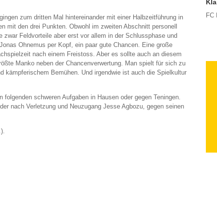
Kla
FC 
ingen zum dritten Mal hintereinander mit einer Halbzeitführung in
en mit den drei Punkten. Obwohl im zweiten Abschnitt personell
de zwar Feldvorteile aber erst vor allem in der Schlussphase und
 Jonas Ohnemus per Kopf, ein paar gute Chancen. Eine große
chspielzeit nach einem Freistoss. Aber es sollte auch an diesem
 größte Manko neben der Chancenverwertung. Man spielt für sich zu
d kämpferischem Bemühen. Und irgendwie ist auch die Spielkultur
nun folgenden schweren Aufgaben in Hausen oder gegen Teningen.
der nach Verletzung und Neuzugang Jesse Agbozu, gegen seinen
).