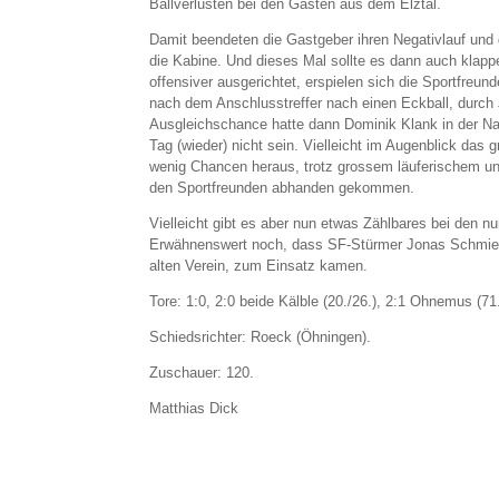
Ballverlusten bei den Gästen aus dem Elztal.
Damit beendeten die Gastgeber ihren Negativlauf und g
die Kabine. Und dieses Mal sollte es dann auch klapp
offensiver ausgerichtet, erspielen sich die Sportfreun
nach dem Anschlusstreffer nach einen Eckball, durch
Ausgleichschance hatte dann Dominik Klank in der Na
Tag (wieder) nicht sein. Vielleicht im Augenblick das
wenig Chancen heraus, trotz grossem läuferischem un
den Sportfreunden abhanden gekommen.
Vielleicht gibt es aber nun etwas Zählbares bei den 
Erwähnenswert noch, dass SF-Stürmer Jonas Schmie
alten Verein, zum Einsatz kamen.
Tore: 1:0, 2:0 beide Kälble (20./26.), 2:1 Ohnemus (71.
Schiedsrichter: Roeck (Öhningen).
Zuschauer: 120.
Matthias Dick