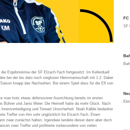
FC 
SF 
Bah
Bah
die Ergebniskrise der SF Elzach-Yach fortgesetzt. Im Kellerduell
äler bei der bis dato noch sieglosen Heimmannschaft mit 1:2. Dabei
r Saison knapp das Nachsehen. Bei einem Spiel dass für die Elf von
Neu
e man trotz etwas defensiverer Ausrichtung bereits im ersten
Ebr
us Bührer und Janis Meier. Die Heimelf hatte da mehr Glück. Nach
 Innenverteidigung und Torwart Unsicherheit. Noah Kälble bedankte
ite Treffer von ihm sehr unglücklich für Elzach-Yach. Einen
n zwar zunächst halten. Irgendwie landete dieser dann aber doch
cen zwei Treffer und profitierte insbesondere von vielen