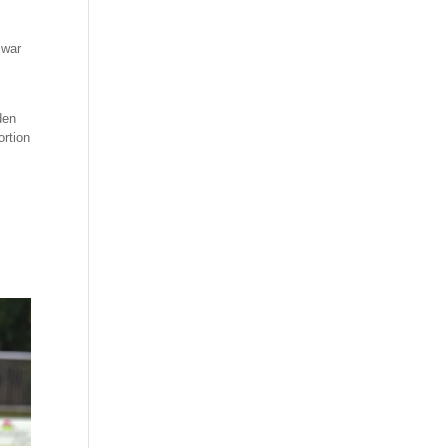
 war
den
ortion