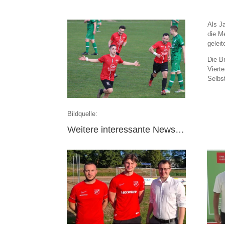
Als J
die M
gelei
Die B
Vierte
Selbs
Bildquelle:
Weitere interessante News…