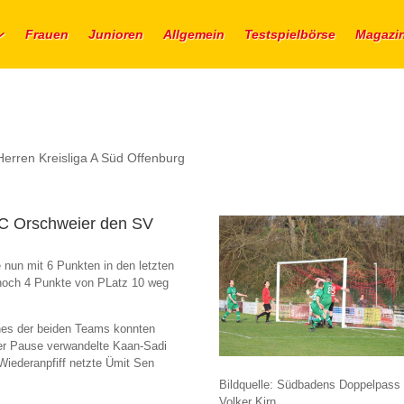
Frauen
Junioren
Allgemein
Testspielbörse
Magazi
Herren Kreisliga A Süd Offenburg
 SC Orschweier den SV
 nun mit 6 Punkten in den letzten
 noch 4 Punkte von PLatz 10 weg
ines der beiden Teams konnten
der Pause verwandelte Kaan-Sadi
Wiederanpfiff netzte Ümit Sen
Bildquelle: Südbadens Doppelpass
Volker Kirn