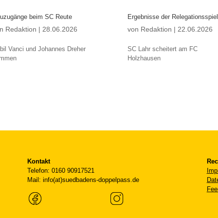
uzugänge beim SC Reute
Ergebnisse der Relegationsspie
on
Redaktion
|
28.06.2026
von
Redaktion
|
22.06.2026
bil Vanci und Johannes Dreher
SC Lahr scheitert am FC
ommen
Holzhausen
Kontakt
Rec
Telefon: 0160 90917521
Imp
Mail: info(at)suedbadens-doppelpass.de
Dat
Fee