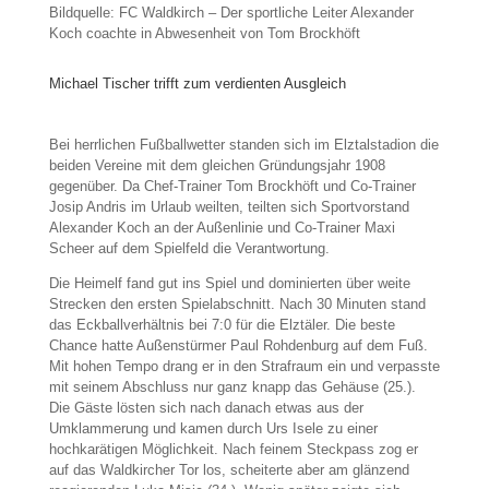
Bildquelle: FC Waldkirch – Der sportliche Leiter Alexander
Koch coachte in Abwesenheit von Tom Brockhöft
Michael Tischer trifft zum verdienten Ausgleich
Bei herrlichen Fußballwetter standen sich im Elztalstadion die
beiden Vereine mit dem gleichen Gründungsjahr 1908
gegenüber. Da Chef-Trainer Tom Brockhöft und Co-Trainer
Josip Andris im Urlaub weilten, teilten sich Sportvorstand
Alexander Koch an der Außenlinie und Co-Trainer Maxi
Scheer auf dem Spielfeld die Verantwortung.
Die Heimelf fand gut ins Spiel und dominierten über weite
Strecken den ersten Spielabschnitt. Nach 30 Minuten stand
das Eckballverhältnis bei 7:0 für die Elztäler. Die beste
Chance hatte Außenstürmer Paul Rohdenburg auf dem Fuß.
Mit hohen Tempo drang er in den Strafraum ein und verpasste
mit seinem Abschluss nur ganz knapp das Gehäuse (25.).
Die Gäste lösten sich nach danach etwas aus der
Umklammerung und kamen durch Urs Isele zu einer
hochkarätigen Möglichkeit. Nach feinem Steckpass zog er
auf das Waldkircher Tor los, scheiterte aber am glänzend