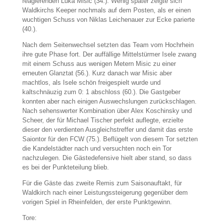
reagierenden Luka Misic (34.). Wenig später zeigte sich
Waldkirchs Keeper nochmals auf dem Posten, als er einen
wuchtigen Schuss von Niklas Leichenauer zur Ecke parierte
(40.).
Nach dem Seitenwechsel setzten das Team vom Hochrhein
ihre gute Phase fort. Der auffällige Mittelstürmer Isele zwang
mit einem Schuss aus wenigen Metern Misic zu einer
erneuten Glanztat (56.). Kurz danach war Misic aber
machtlos, als Isele schön freigespielt wurde und
kaltschnäuzig zum 0: 1 abschloss (60.). Die Gastgeber
konnten aber nach einigen Auswechslungen zurückschlagen.
Nach sehenswerter Kombination über Alex Koschinsky und
Scheer, der für Michael Tischer perfekt auflegte, erzielte
dieser den verdienten Ausgleichstreffer und damit das erste
Saiontor für den FCW (75.). Beflügelt von diesem Tor setzten
die Kandelstädter nach und versuchten noch ein Tor
nachzulegen. Die Gästedefensive hielt aber stand, so dass
es bei der Punkteteilung blieb.
Für die Gäste das zweite Remis zum Saisonauftakt, für
Waldkirch nach einer Leistungssteigerung gegenüber dem
vorigen Spiel in Rheinfelden, der erste Punktgewinn.
Tore: