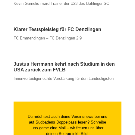
Kevin Garnelis nwird Trainer der U23 des Bahlinger SC
Klarer Testspielsieg für FC Denzlingen
FC Emmendingen – FC Denzlingen 2:9
Justus Herrmann kehrt nach Studium in den
USA zurück zum FVLB
Innenverteidiger echte Verstärkung für den Landesligisten
Du möchtest auch deine Vereinsnews bei uns
auf Südbadens Doppelpass lesen? Schreibe
uns gerne eine Mail – wir freuen uns über
deinen Beitrag inkl. Bild.