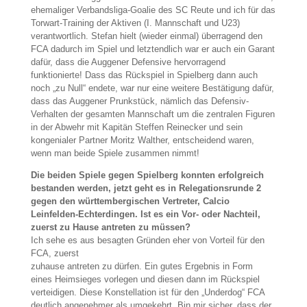
ehemaliger Verbandsliga-Goalie des SC Reute und ich für das
Torwart-Training der Aktiven (I. Mannschaft und U23)
verantwortlich. Stefan hielt (wieder einmal) überragend den
FCA dadurch im Spiel und letztendlich war er auch ein Garant
dafür, dass die Auggener Defensive hervorragend
funktionierte! Dass das Rückspiel in Spielberg dann auch
noch „zu Null“ endete, war nur eine weitere Bestätigung dafür,
dass das Auggener Prunkstück, nämlich das Defensiv-
Verhalten der gesamten Mannschaft um die zentralen Figuren
in der Abwehr mit Kapitän Steffen Reinecker und sein
kongenialer Partner Moritz Walther, entscheidend waren,
wenn man beide Spiele zusammen nimmt!
Die beiden Spiele gegen Spielberg konnten erfolgreich
bestanden werden, jetzt geht es in Relegationsrunde 2
gegen den württembergischen Vertreter, Calcio
Leinfelden-Echterdingen. Ist es ein Vor- oder Nachteil,
zuerst zu Hause antreten zu müssen?
Ich sehe es aus besagten Gründen eher von Vorteil für den
FCA, zuerst
zuhause antreten zu dürfen. Ein gutes Ergebnis in Form
eines Heimsieges vorlegen und diesen dann im Rückspiel
verteidigen. Diese Konstellation ist für den „Underdog“ FCA
deutlich angenehmer als umgekehrt. Bin mir sicher, dass der