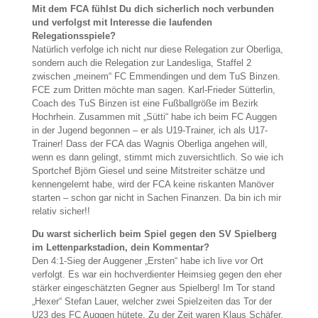
Mit dem FCA fühlst Du dich sicherlich noch verbunden
und verfolgst mit Interesse die laufenden
Relegationsspiele?
Natürlich verfolge ich nicht nur diese Relegation zur Oberliga,
sondern auch die Relegation zur Landesliga, Staffel 2
zwischen „meinem“ FC Emmendingen und dem TuS Binzen.
FCE zum Dritten möchte man sagen. Karl-Frieder Sütterlin,
Coach des TuS Binzen ist eine Fußballgröße im Bezirk
Hochrhein. Zusammen mit „Sütti“ habe ich beim FC Auggen
in der Jugend begonnen – er als U19-Trainer, ich als U17-
Trainer! Dass der FCA das Wagnis Oberliga angehen will,
wenn es dann gelingt, stimmt mich zuversichtlich. So wie ich
Sportchef Björn Giesel und seine Mitstreiter schätze und
kennengelernt habe, wird der FCA keine riskanten Manöver
starten – schon gar nicht in Sachen Finanzen. Da bin ich mir
relativ sicher!!
Du warst sicherlich beim Spiel gegen den SV Spielberg
im Lettenparkstadion, dein Kommentar?
Den 4:1-Sieg der Auggener „Ersten“ habe ich live vor Ort
verfolgt. Es war ein hochverdienter Heimsieg gegen den eher
stärker eingeschätzten Gegner aus Spielberg! Im Tor stand
„Hexer“ Stefan Lauer, welcher zwei Spielzeiten das Tor der
U23 des FC Auggen hütete. Zu der Zeit waren Klaus Schäfer,