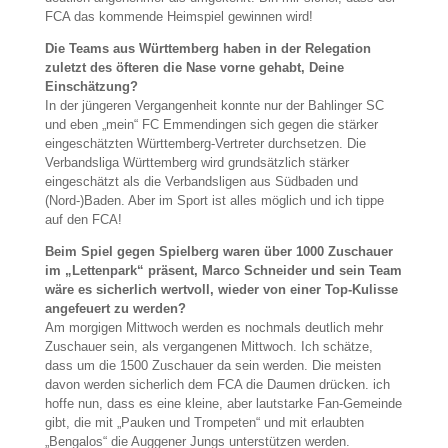
FCA das kommende Heimspiel gewinnen wird!
Die Teams aus Württemberg haben in der Relegation
zuletzt des öfteren die Nase vorne gehabt, Deine
Einschätzung?
In der jüngeren Vergangenheit konnte nur der Bahlinger SC
und eben „mein“ FC Emmendingen sich gegen die stärker
eingeschätzten Württemberg-Vertreter durchsetzen. Die
Verbandsliga Württemberg wird grundsätzlich stärker
eingeschätzt als die Verbandsligen aus Südbaden und
(Nord-)Baden. Aber im Sport ist alles möglich und ich tippe
auf den FCA!
Beim Spiel gegen Spielberg waren über 1000 Zuschauer
im „Lettenpark“ präsent, Marco Schneider und sein Team
wäre es sicherlich wertvoll, wieder von einer Top-Kulisse
angefeuert zu werden?
Am morgigen Mittwoch werden es nochmals deutlich mehr
Zuschauer sein, als vergangenen Mittwoch. Ich schätze,
dass um die 1500 Zuschauer da sein werden. Die meisten
davon werden sicherlich dem FCA die Daumen drücken. ich
hoffe nun, dass es eine kleine, aber lautstarke Fan-Gemeinde
gibt, die mit „Pauken und Trompeten“ und mit erlaubten
„Bengalos“ die Auggener Jungs unterstützen werden.