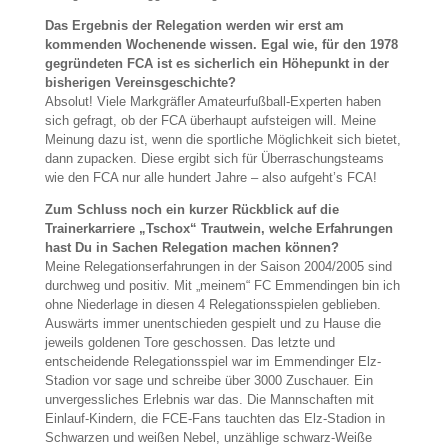
Das Ergebnis der Relegation werden wir erst am
kommenden Wochenende wissen. Egal wie, für den 1978
gegründeten FCA ist es sicherlich ein Höhepunkt in der
bisherigen Vereinsgeschichte?
Absolut! Viele Markgräfler Amateurfußball-Experten haben
sich gefragt, ob der FCA überhaupt aufsteigen will. Meine
Meinung dazu ist, wenn die sportliche Möglichkeit sich bietet,
dann zupacken. Diese ergibt sich für Überraschungsteams
wie den FCA nur alle hundert Jahre – also aufgeht’s FCA!
Zum Schluss noch ein kurzer Rückblick auf die
Trainerkarriere „Tschox“ Trautwein, welche Erfahrungen
hast Du in Sachen Relegation machen können?
Meine Relegationserfahrungen in der Saison 2004/2005 sind
durchweg und positiv. Mit „meinem“ FC Emmendingen bin ich
ohne Niederlage in diesen 4 Relegationsspielen geblieben.
Auswärts immer unentschieden gespielt und zu Hause die
jeweils goldenen Tore geschossen. Das letzte und
entscheidende Relegationsspiel war im Emmendinger Elz-
Stadion vor sage und schreibe über 3000 Zuschauer. Ein
unvergessliches Erlebnis war das. Die Mannschaften mit
Einlauf-Kindern, die FCE-Fans tauchten das Elz-Stadion in
Schwarzen und weißen Nebel, unzählige schwarz-Weiße