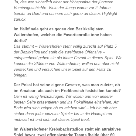
Ja, das war sicherlich einer der Höhepunkte der jüngeren
Vereinsgeschichte. Viele der Jungs waren vor 2 Jahren
bereits an Bord und erinnern sich gerne an dieses Highlight
zurück.
Im Halbfinale geht es gegen den Bezirksligisten
Waltershofen, welcher die Favoritenrolle inne haben
dürfte?
Das stimmt – Waltershofen steht völlig zurecht auf Platz 5
der Bezirksliga und stellt die zweitbeste Offensive –
entsprechend gehen sie als klarer Favorit in dieses Spiel. Wir
kennen die Stärken von Waltershofen, wollen uns aber nicht
verstecken und versuchen unser Spiel auf den Platz zu
bringen.
Der Pokal hat seine eigene Gesetze, was man zuletzt, ob
im Amateur- als auch im Profibereich feststellen konnte?
Dem ist wenig hinzuzufügen. Wir wollen uns von unserer
besten Seite präsentieren und ins Pokalfinale einziehen. Am
Ende wird sich zeigen ob es reichen wird – ich bin mir aber
sicher dass jeder einzelne Spieler bis in die Haarspitzen
motiviert ist und sich auf dieses Spiel freut.
Im Waltershofener Krebsbachstadion steht ein attraktives
Spiel bevor, zwei offensivstarke Teams (beide über 60