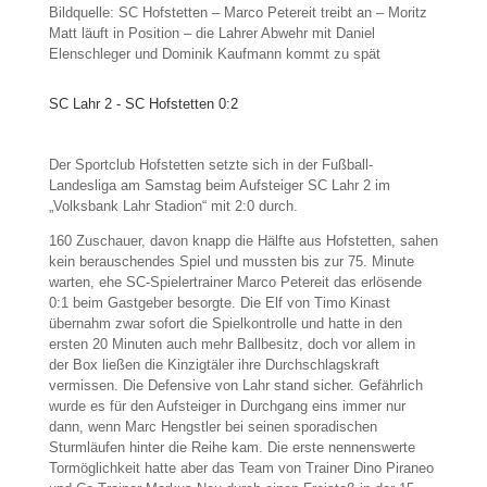
Bildquelle: SC Hofstetten – Marco Petereit treibt an – Moritz
Matt läuft in Position – die Lahrer Abwehr mit Daniel
Elenschleger und Dominik Kaufmann kommt zu spät
SC Lahr 2 - SC Hofstetten 0:2
Der Sportclub Hofstetten setzte sich in der Fußball-
Landesliga am Samstag beim Aufsteiger SC Lahr 2 im
„Volksbank Lahr Stadion“ mit 2:0 durch.
160 Zuschauer, davon knapp die Hälfte aus Hofstetten, sahen
kein berauschendes Spiel und mussten bis zur 75. Minute
warten, ehe SC-Spielertrainer Marco Petereit das erlösende
0:1 beim Gastgeber besorgte. Die Elf von Timo Kinast
übernahm zwar sofort die Spielkontrolle und hatte in den
ersten 20 Minuten auch mehr Ballbesitz, doch vor allem in
der Box ließen die Kinzigtäler ihre Durchschlagskraft
vermissen. Die Defensive von Lahr stand sicher. Gefährlich
wurde es für den Aufsteiger in Durchgang eins immer nur
dann, wenn Marc Hengstler bei seinen sporadischen
Sturmläufen hinter die Reihe kam. Die erste nennenswerte
Tormöglichkeit hatte aber das Team von Trainer Dino Piraneo