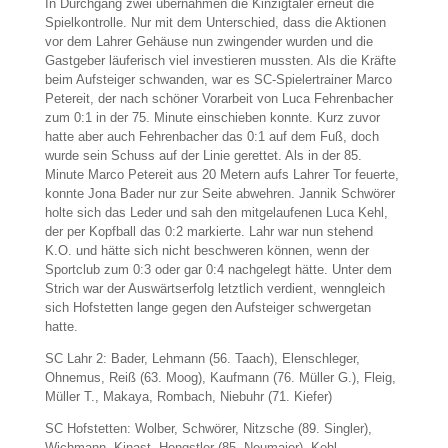
In Durchgang zwei übernahmen die Kinzigtäler erneut die
Spielkontrolle. Nur mit dem Unterschied, dass die Aktionen
vor dem Lahrer Gehäuse nun zwingender wurden und die
Gastgeber läuferisch viel investieren mussten. Als die Kräfte
beim Aufsteiger schwanden, war es SC-Spielertrainer Marco
Petereit, der nach schöner Vorarbeit von Luca Fehrenbacher
zum 0:1 in der 75. Minute einschieben konnte. Kurz zuvor
hatte aber auch Fehrenbacher das 0:1 auf dem Fuß, doch
wurde sein Schuss auf der Linie gerettet. Als in der 85.
Minute Marco Petereit aus 20 Metern aufs Lahrer Tor feuerte,
konnte Jona Bader nur zur Seite abwehren. Jannik Schwörer
holte sich das Leder und sah den mitgelaufenen Luca Kehl,
der per Kopfball das 0:2 markierte. Lahr war nun stehend
K.O. und hätte sich nicht beschweren können, wenn der
Sportclub zum 0:3 oder gar 0:4 nachgelegt hätte. Unter dem
Strich war der Auswärtserfolg letztlich verdient, wenngleich
sich Hofstetten lange gegen den Aufsteiger schwergetan
hatte.
SC Lahr 2: Bader, Lehmann (56. Taach), Elenschleger,
Ohnemus, Reiß (63. Moog), Kaufmann (76. Müller G.), Fleig,
Müller T., Makaya, Rombach, Niebuhr (71. Kiefer)
SC Hofstetten: Wolber, Schwörer, Nitzsche (89. Singler),
Wichmann, Kinast, Hengstler (85. Neumaier), Kehl,