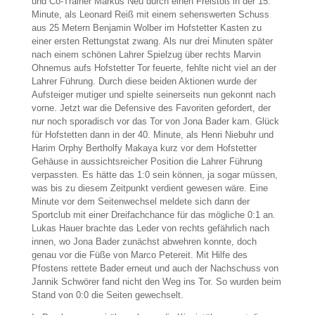
und Co-Trainer Markus Neu durch einen Freistoß in der 15.
Minute, als Leonard Reiß mit einem sehenswerten Schuss
aus 25 Metern Benjamin Wolber im Hofstetter Kasten zu
einer ersten Rettungstat zwang. Als nur drei Minuten später
nach einem schönen Lahrer Spielzug über rechts Marvin
Ohnemus aufs Hofstetter Tor feuerte, fehlte nicht viel an der
Lahrer Führung. Durch diese beiden Aktionen wurde der
Aufsteiger mutiger und spielte seinerseits nun gekonnt nach
vorne. Jetzt war die Defensive des Favoriten gefordert, der
nur noch sporadisch vor das Tor von Jona Bader kam. Glück
für Hofstetten dann in der 40. Minute, als Henri Niebuhr und
Harim Orphy Bertholfy Makaya kurz vor dem Hofstetter
Gehäuse in aussichtsreicher Position die Lahrer Führung
verpassten. Es hätte das 1:0 sein können, ja sogar müssen,
was bis zu diesem Zeitpunkt verdient gewesen wäre. Eine
Minute vor dem Seitenwechsel meldete sich dann der
Sportclub mit einer Dreifachchance für das mögliche 0:1 an.
Lukas Hauer brachte das Leder von rechts gefährlich nach
innen, wo Jona Bader zunächst abwehren konnte, doch
genau vor die Füße von Marco Petereit. Mit Hilfe des
Pfostens rettete Bader erneut und auch der Nachschuss von
Jannik Schwörer fand nicht den Weg ins Tor. So wurden beim
Stand von 0:0 die Seiten gewechselt.