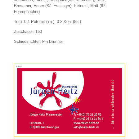
Brosamer, Hauer (67. Esslinger), Petereit, Matt (67.
Fehrenbacher)
Tore: 0:1 Petereit (75.), 0:2 Kehl (85.)
Zuschauer: 160
Schiedsrichter: Fin Brunner
Anzeige