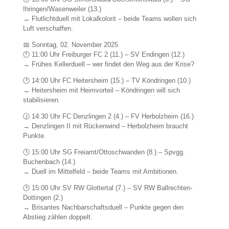
Ihringen/Wasenweiler (13.)
→ Flutlichtduell mit Lokalkolorit – beide Teams wollen sich
Luft verschaffen.
📅 Sonntag, 02. November 2025
🕚 11:00 Uhr Freiburger FC 2 (11.) – SV Endingen (12.)
→ Frühes Kellerduell – wer findet den Weg aus der Krise?
🕑 14:00 Uhr FC Heitersheim (15.) – TV Köndringen (10.)
→ Heitersheim mit Heimvorteil – Köndringen will sich
stabilisieren.
🕝 14:30 Uhr FC Denzlingen 2 (4.) – FV Herbolzheim (16.)
→ Denzlingen II mit Rückenwind – Herbolzheim braucht
Punkte.
🕒 15:00 Uhr SG Freiamt/Ottoschwanden (8.) – Spvgg.
Buchenbach (14.)
→ Duell im Mittelfeld – beide Teams mit Ambitionen.
🕒 15:00 Uhr SV RW Glottertal (7.) – SV RW Ballrechten-
Dottingen (2.)
→ Brisantes Nachbarschaftsduell – Punkte gegen den
Abstieg zählen doppelt.