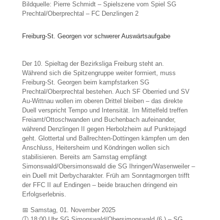
Bildquelle: Pierre Schmidt – Spielszene vom Spiel SG
Prechtal/Oberprechtal – FC Denzlingen 2
Freiburg-St. Georgen vor schwerer Auswärtsaufgabe
Der 10. Spieltag der Bezirksliga Freiburg steht an.
Während sich die Spitzengruppe weiter formiert, muss
Freiburg-St. Georgen beim kampfstarken SG
Prechtal/Oberprechtal bestehen. Auch SF Oberried und SV
Au-Wittnau wollen im oberen Drittel bleiben – das direkte
Duell verspricht Tempo und Intensität. Im Mittelfeld treffen
Freiamt/Ottoschwanden und Buchenbach aufeinander,
während Denzlingen II gegen Herbolzheim auf Punktejagd
geht. Glottertal und Ballrechten-Dottingen kämpfen um den
Anschluss, Heitersheim und Köndringen wollen sich
stabilisieren. Bereits am Samstag empfängt
Simonswald/Obersimonswald die SG Ihringen/Wasenweiler –
ein Duell mit Derbycharakter. Früh am Sonntagmorgen trifft
der FFC II auf Endingen – beide brauchen dringend ein
Erfolgserlebnis.
📅 Samstag, 01. November 2025
🕕 18:00 Uhr SG Simonswald/Obersimonswald (6.) – SG