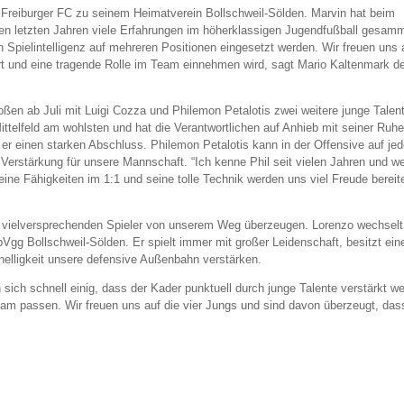
 Freiburger FC zu seinem Heimatverein Bollschweil-Sölden. Marvin hat beim
den letzten Jahren viele Erfahrungen im höherklassigen Jugendfußball gesamm
n Spielintelligenz auf mehreren Positionen eingesetzt werden. Wir freuen uns a
t und eine tragende Rolle im Team einnehmen wird, sagt Mario Kaltenmark d
en ab Juli mit Luigi Cozza und Philemon Petalotis zwei weitere junge Talen
ittelfeld am wohlsten und hat die Verantwortlichen auf Anhieb mit seiner Ruh
er einen starken Abschluss. Philemon Petalotis kann in der Offensive auf jed
e Verstärkung für unsere Mannschaft. “Ich kenne Phil seit vielen Jahren und w
ine Fähigkeiten im 1:1 und seine tolle Technik werden uns viel Freude bereit
en vielversprechenden Spieler von unserem Weg überzeugen. Lorenzo wechselt
Vgg Bollschweil-Sölden. Er spielt immer mit großer Leidenschaft, besitzt ein
hnelligkeit unsere defensive Außenbahn verstärken.
 sich schnell einig, dass der Kader punktuell durch junge Talente verstärkt w
Team passen. Wir freuen uns auf die vier Jungs und sind davon überzeugt, das