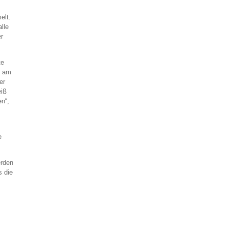
elt.
lle
er
te
e am
er
eiß
en“,
e
erden
s die