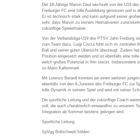
Der 18-Jährige Marvin Daul wechselt von der U19 des
Freiburger FC eine tolle Ausbildung genossen und in 
Er ist technisch stark und kann aufgrund seiner große
sehr, dass Marvin zu seinem Heimatverein zurückkehr
zukünftige Spielertrainer.
Von der Verbandsliga-U19 des PTSV Jahn Freiburg stoß
zum Team dazu. Luigi Cozza fühlt sich im zentralen M
Ball und seiner guten Übersicht überzeugt. Zudem hat 
Position eingesetzt werden und ist ebenfalls eine toll
welch großes Potenzial in Ihm steckt. Insbesondere se
so Mario Kaltenmark.
Mit Lorenzo Berardi konnten wir einen weiteren jung
ebenfalls von den A-Junioren des Freiburger FC zur Sp
tolle Dynamik in seinem Spiel und wird mit seiner Sc
Die sportliche Leitung und der zukünftige Coach waren
soll, die auch charakterlich einwandfrei zu unserem 
Integration ab Sommer bestens gelingen wird.
Sportliche Leitung
SpVgg Bollschweil-Sölden