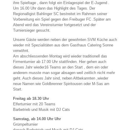
ihre Spieltage , dann folgt ein Einlagespiel der E-Jugend .
Um 16.00 Uhr dann das Highlight des Tages. Der
Regionalligist Bahlinger SC bestreitet im Rahmen seiner
Vorbereitung ein Spiel gegen den Freibuger FC .Später am
Abend wird das Vereinsturnier fortgesetzt und der
Turniersieger gesucht.
Unsere Gäste werden neben der gewohnten SVM Küche auch
wieder mit Spezialitäten aus dem Gasthaus Catering Sonne
verwöhnt.
Am abschliessenden Montag wird wieder traditionell das
Firmenturnier ab 17.00 Uhr stattfinden. Hier gehen auch
dieses Jahr wieder16 Teams an den Start , dem ein oder
anderem musste man sogar absagen weil zeitlich nicht mehr
geht. Auch dieses Jahr sind, neben Altbekannten ,wieder
neue Namen wie Goldbrenner Spiritousen oder M-Sas am
Start.
Freitag ab 18.30 Uhr
Elferturnier mit 20 Teams
Barbetrieb und Musik mit DJ Cats
Samstag, ab 14.00 Uhr Uhr
Grümpelturnier
danach Barbetrieb und Musik mit DJ Cats