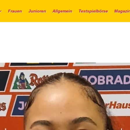
Frauen
Junioren
Allgemein
Testspielbörse
Magazi