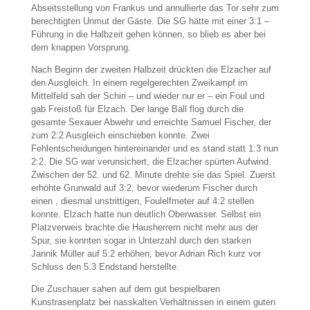
Abseitsstellung von Frankus und annullierte das Tor sehr zum
berechtigten Unmut der Gäste. Die SG hätte mit einer 3:1 –
Führung in die Halbzeit gehen können, so blieb es aber bei
dem knappen Vorsprung.
Nach Beginn der zweiten Halbzeit drückten die Elzacher auf
den Ausgleich. In einem regelgerechten Zweikampf im
Mittelfeld sah der Schiri – und wieder nur er – ein Foul und
gab Freistoß für Elzach. Der lange Ball flog durch die
gesamte Sexauer Abwehr und erreichte Samuel Fischer, der
zum 2:2 Ausgleich einschieben konnte. Zwei
Fehlentscheidungen hintereinander und es stand statt 1:3 nun
2:2. Die SG war verunsichert, die Elzacher spürten Aufwind.
Zwischen der 52. und 62. Minute drehte sie das Spiel. Zuerst
erhöhte Grunwald auf 3:2, bevor wiederum Fischer durch
einen , diesmal unstrittigen, Foulelfmeter auf 4:2 stellen
konnte. Elzach hatte nun deutlich Oberwasser. Selbst ein
Platzverweis brachte die Hausherrern nicht mehr aus der
Spur, sie konnten sogar in Unterzahl durch den starken
Jannik Müller auf 5:2 erhöhen, bevor Adrian Rich kurz vor
Schluss den 5:3 Endstand herstellte.
Die Zuschauer sahen auf dem gut bespielbaren
Kunstrasenplatz bei nasskalten Verhältnissen in einem guten