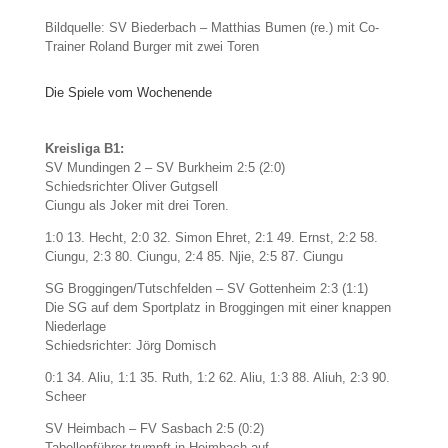
Bildquelle: SV Biederbach – Matthias Bumen (re.) mit Co-
Trainer Roland Burger mit zwei Toren
Die Spiele vom Wochenende
Kreisliga B1:
SV Mundingen 2 – SV Burkheim 2:5 (2:0)
Schiedsrichter Oliver Gutgsell
Ciungu als Joker mit drei Toren.
1:0 13. Hecht, 2:0 32. Simon Ehret, 2:1 49. Ernst, 2:2 58.
Ciungu, 2:3 80. Ciungu, 2:4 85. Njie, 2:5 87. Ciungu
SG Broggingen/Tutschfelden – SV Gottenheim 2:3 (1:1)
Die SG auf dem Sportplatz in Broggingen mit einer knappen
Niederlage
Schiedsrichter: Jörg Domisch
0:1 34. Aliu, 1:1 35. Ruth, 1:2 62. Aliu, 1:3 88. Aliuh, 2:3 90.
Scheer
SV Heimbach – FV Sasbach 2:5 (0:2)
Tabellenführer trumpft in Heimbach auf