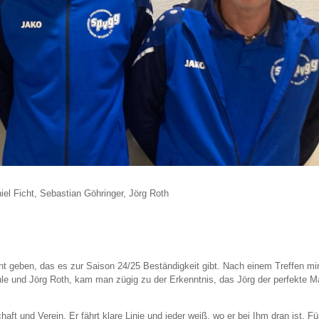
niel Ficht, Sebastian Göhringer, Jörg Roth
t geben, das es zur Saison 24/25 Beständigkeit gibt. Nach einem Treffen mir
ehle und Jörg Roth, kam man zügig zu der Erkenntnis, das Jörg der perfekte 
aft und Verein. Er fährt klare Linie und jeder weiß, wo er bei Ihm dran ist. Fü