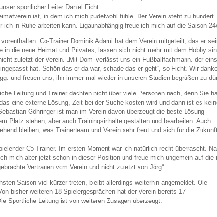
unser sportlicher Leiter Daniel Ficht.
matverein ist, in dem ich mich pudelwohl fühle. Der Verein steht zu hundert
der ich in Ruhe arbeiten kann. Ligaunabhängig freue ich mich auf die Saison 24
 vorenthalten. Co-Trainer Dominik Adami hat dem Verein mitgeteilt, das er sei
in die neue Heimat und Privates, lassen sich nicht mehr mit dem Hobby sin
nicht zuletzt der Verein. „Mit Domi verlässt uns ein Fußballfachmann, der ein
eingepasst hat. Schön das er da war, schade das er geht“, so Ficht. Wir dank
vgg. und freuen uns, ihn immer mal wieder in unseren Stadien begrüßen zu dür
iche Leitung und Trainer dachten nicht über viele Personen nach, denn Sie ha
das eine externe Lösung, Zeit bei der Suche kosten wird und dann ist es kein
 Sebastian Göhringer ist man im Verein davon überzeugt die beste Lösung
dem Platz stehen, aber auch Trainingsinhalte gestalten und bearbeiten. Auch
hend bleiben, was Trainerteam und Verein sehr freut und sich für die Zukunf
spielender Co-Trainer. Im ersten Moment war ich natürlich recht überrascht. N
 mich aber jetzt schon in dieser Position und freue mich ungemein auf die
brachte Vertrauen vom Verein und nicht zuletzt von Jörg“.
ten Saison viel kürzer treten, bleibt allerdings weiterhin angemeldet. Ole
on bisher weiteren 18 Spielergesprächen hat der Verein bereits 17
ie Sportliche Leitung ist von weiteren Zusagen überzeugt.