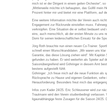
mich ist er der Dirigent in einem geilen Orchester“, so 
„Mittlerweile möchte ich behaupten, das GuWi mein Hei
Prozent hinter mir und bietet mir eine Plattform, auf 
Eine weitere Information möchte der Verein auch nicht
Engagement zur Rückrunde einstellen muss. Fahrwege 
verknüpfen. Eine Situation die er selbst bedauert und 
eins, auch menschlich, ab der ersten Minute zu uns r
Domi für seinen leidenschaftlichen Einsatz für die Sp
Jörg Roth brauchte nun einen neuen Co-Trainer. Sportl
schnell einen Wunschkandidaten. „Wir waren uns klar 
Garantie, das diese Lösung ziehen wird“. Mit Kapitän
gefunden zu haben. Er wird weiterhin als Spieler auf 
Saisonübergreifend wird Göhringer in diesem Amt beste
bestens aufgestellt fühlt.
Göhringer: „Ich freue mich auf die neue Funktion als 
Rücksprache zu Hause und eigenen Gedanken, sehe ich
Herausforderung. Besonders freut mich das entgegenge
Infos zum Kader 24/25. Eric Schleusener wird zur nächs
Trautmann wird den Verein studienbedingt verlassen. V
ligaunabhängige feste Zusagen für die Saison 24/25. D