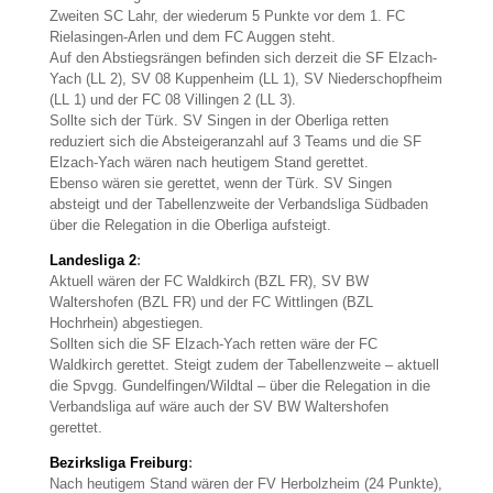
Zweiten SC Lahr, der wiederum 5 Punkte vor dem 1. FC
Rielasingen-Arlen und dem FC Auggen steht.
Auf den Abstiegsrängen befinden sich derzeit die SF Elzach-
Yach (LL 2), SV 08 Kuppenheim (LL 1), SV Niederschopfheim
(LL 1) und der FC 08 Villingen 2 (LL 3).
Sollte sich der Türk. SV Singen in der Oberliga retten
reduziert sich die Absteigeranzahl auf 3 Teams und die SF
Elzach-Yach wären nach heutigem Stand gerettet.
Ebenso wären sie gerettet, wenn der Türk. SV Singen
absteigt und der Tabellenzweite der Verbandsliga Südbaden
über die Relegation in die Oberliga aufsteigt.
Landesliga 2
:
Aktuell wären der FC Waldkirch (BZL FR), SV BW
Waltershofen (BZL FR) und der FC Wittlingen (BZL
Hochrhein) abgestiegen.
Sollten sich die SF Elzach-Yach retten wäre der FC
Waldkirch gerettet. Steigt zudem der Tabellenzweite – aktuell
die Spvgg. Gundelfingen/Wildtal – über die Relegation in die
Verbandsliga auf wäre auch der SV BW Waltershofen
gerettet.
Bezirksliga Freiburg
:
Nach heutigem Stand wären der FV Herbolzheim (24 Punkte),