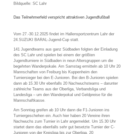
Bildquelle: SC Lahr
Das Teilnehmerfeld verspricht attraktiven Jugendfußball
Vom 27.-30.12.2025 findet im Hallensportzentrum Lahr der
24.SUZUKI BARAL-Jugend-Cup statt.
141 Jugendteams aus ganz Südbaden folgten der Einladung
des SC Lahr und spielen bei einem der größten
Jugendturniere in Südbaden in neun Altersgruppen um die
begehrten Wanderpokale. Am Samstag ermitteln ab 10 Uhr 20
Mannschaften von Freiburg bis Kuppenheim den
Turniersieger bei den E-Junioren. Bei den B-Junioren spielen
dann ab 15.30 Uhr ebenfalls 20 Nachwuchsteams – darunter
zahlreiche Teams aus der Oberliga, Verbandsliga und
Landesliga – um den Wanderpokal und Geldpreise für die
Mannschaftkasse.
Am Sonntag greifen ab 10 Uhr dann die F1-Junioren ins
Turniergeschehen ein. Auch hier haben 20 Vereine ihren
Nachwuchs zum Turnier in Lahr angemeldet. Um 15.30 Uhr
startet dann das ebenfalls sehr gut besetzte Turnier der C-
Junioren von der Kreisliga bis zur Oberliga. 20